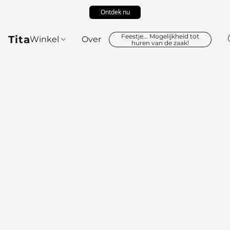
Ontdek nu
Feestje... Mogelijkheid tot
Tita
Winkel
Over
huren van de zaak!