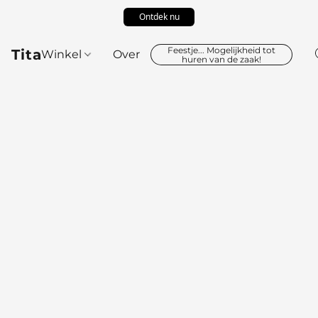
Ontdek nu
Feestje... Mogelijkheid tot
Tita
Winkel
Over
huren van de zaak!