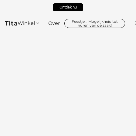
Ontdek nu
Feestje... Mogelijkheid tot
Tita
Winkel
Over
huren van de zaak!