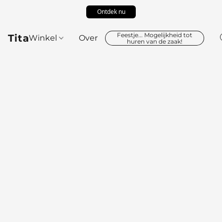
Ontdek nu
Feestje... Mogelijkheid tot
Tita
Winkel
Over
huren van de zaak!