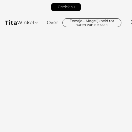
Ontdek nu
Feestje... Mogelijkheid tot
Tita
Winkel
Over
huren van de zaak!