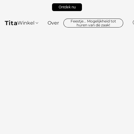
Ontdek nu
Feestje... Mogelijkheid tot
Tita
Winkel
Over
huren van de zaak!