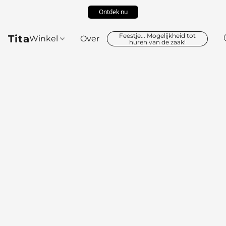
Ontdek nu
Feestje... Mogelijkheid tot
Tita
Winkel
Over
huren van de zaak!