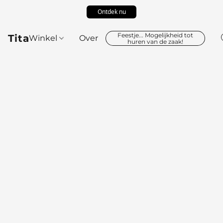
Ontdek nu
Feestje... Mogelijkheid tot
Tita
Winkel
Over
huren van de zaak!