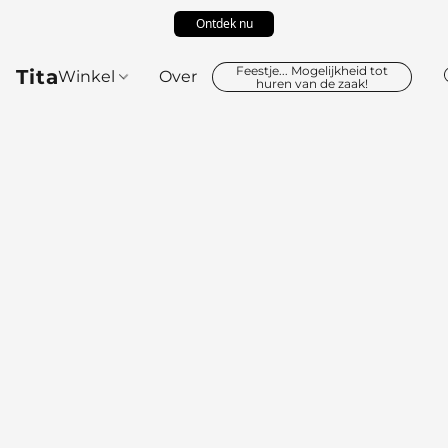
Ontdek nu
Feestje... Mogelijkheid tot
Tita
Winkel
Over
huren van de zaak!