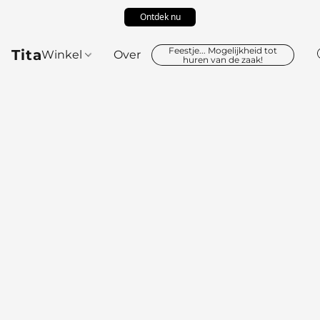
Ontdek nu
Feestje... Mogelijkheid tot
Tita
Winkel
Over
huren van de zaak!