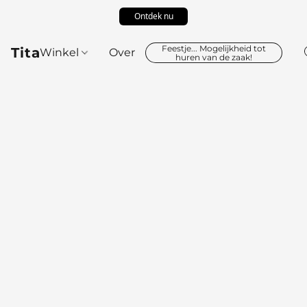
Ontdek nu
Feestje... Mogelijkheid tot
Tita
Winkel
Over
huren van de zaak!