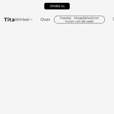
Ontdek nu
Feestje... Mogelijkheid tot
Tita
Winkel
Over
huren van de zaak!