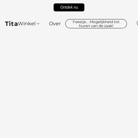
Ontdek nu
Feestje... Mogelijkheid tot
Tita
Winkel
Over
huren van de zaak!