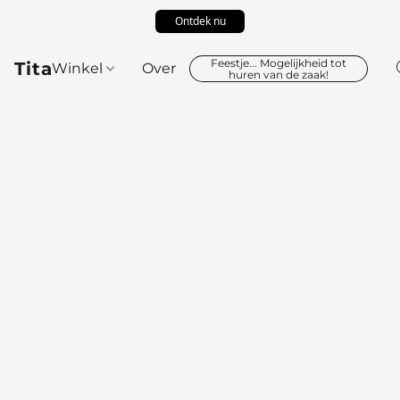
Ontdek nu
Feestje... Mogelijkheid tot
Tita
Winkel
Over
huren van de zaak!