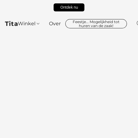
Ontdek nu
Feestje... Mogelijkheid tot
Tita
Winkel
Over
huren van de zaak!