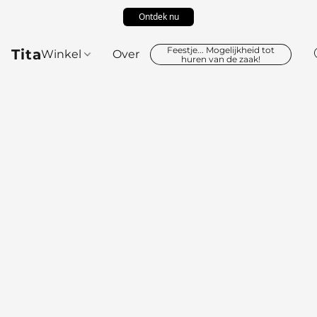
Ontdek nu
Feestje... Mogelijkheid tot
Tita
Winkel
Over
huren van de zaak!