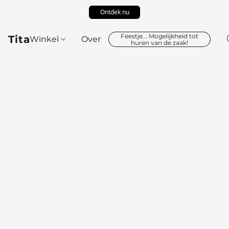
Ontdek nu
Feestje... Mogelijkheid tot
Tita
Winkel
Over
huren van de zaak!