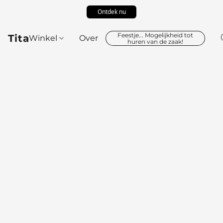
Ontdek nu
Feestje... Mogelijkheid tot
Tita
Winkel
Over
huren van de zaak!