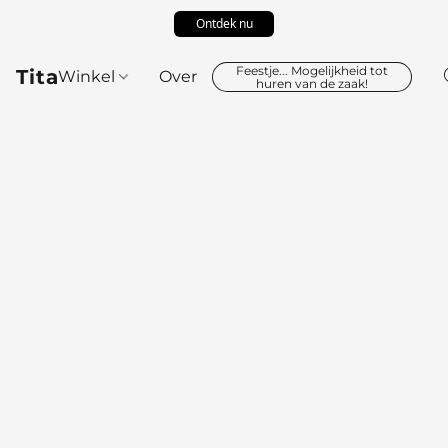
Ontdek nu
Feestje... Mogelijkheid tot
Tita
Winkel
Over
huren van de zaak!