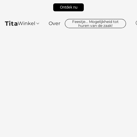
Ontdek nu
Feestje... Mogelijkheid tot
Tita
Winkel
Over
huren van de zaak!