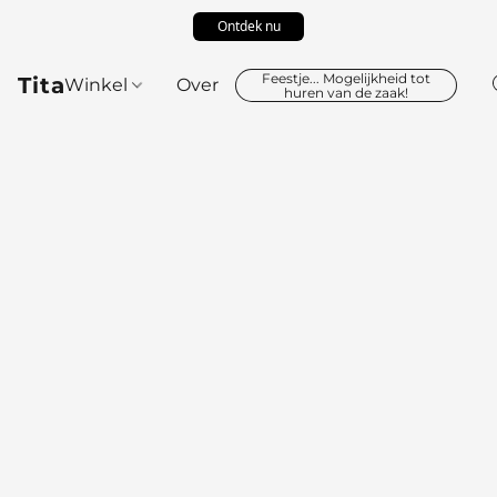
Ontdek nu
Feestje... Mogelijkheid tot
Tita
Winkel
Over
huren van de zaak!