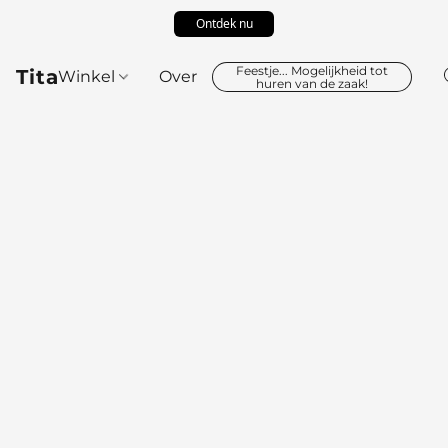
Ontdek nu
Feestje... Mogelijkheid tot
Tita
Winkel
Over
huren van de zaak!