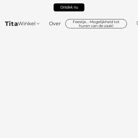
Ontdek nu
Feestje... Mogelijkheid tot
Tita
Winkel
Over
huren van de zaak!