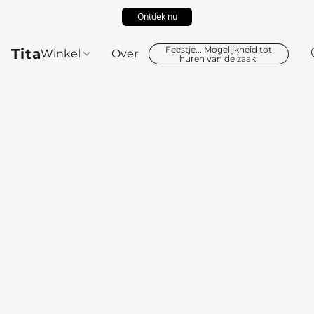
Ontdek nu
Feestje... Mogelijkheid tot
Tita
Winkel
Over
huren van de zaak!