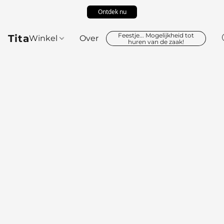
Ontdek nu
Feestje... Mogelijkheid tot
Tita
Winkel
Over
huren van de zaak!